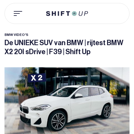
Ga
naar
inhoud
BMW VIDEO'S
De UNIEKE SUV van BMW | rijtest BMW
X2 20I sDrive | F39 | Shift Up