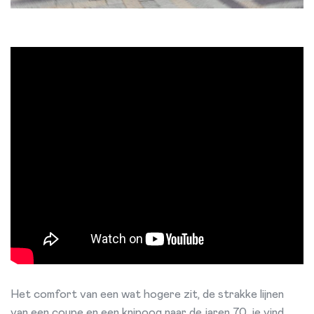
Het comfort van een wat hogere zit, de strakke lijnen
van een coupe en een knipoog naar de jaren 70, je vind