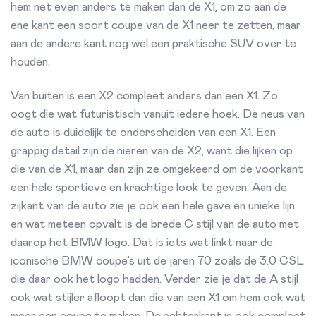
hem net even anders te maken dan de X1, om zo aan de
ene kant een soort coupe van de X1 neer te zetten, maar
aan de andere kant nog wel een praktische SUV over te
houden.
Van buiten is een X2 compleet anders dan een X1. Zo
oogt die wat futuristisch vanuit iedere hoek. De neus van
de auto is duidelijk te onderscheiden van een X1. Een
grappig detail zijn de nieren van de X2, want die lijken op
die van de X1, maar dan zijn ze omgekeerd om de voorkant
een hele sportieve en krachtige look te geven. Aan de
zijkant van de auto zie je ook een hele gave en unieke lijn
en wat meteen opvalt is de brede C stijl van de auto met
daarop het BMW logo. Dat is iets wat linkt naar de
iconische BMW coupe’s uit de jaren 70 zoals de 3.0 CSL
die daar ook het logo hadden. Verder zie je dat de A stijl
ook wat stijler afloopt dan die van een X1 om hem ook wat
meer een coupe te maken. De achterkant is ook compleet